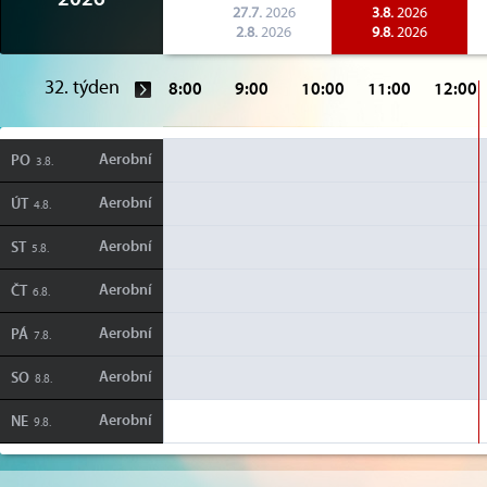
2026
27.7.
2026
3.8.
2026
2.8.
2026
9.8.
2026
32. týden
8:00
9:00
10:00
11:00
12:00
Aerobní
PO
3.8.
Aerobní
ÚT
4.8.
Aerobní
ST
5.8.
Aerobní
ČT
6.8.
Aerobní
PÁ
7.8.
Aerobní
SO
8.8.
Aerobní
NE
9.8.