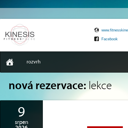
www.fitnesskine
Facebook
rozvrh
nová rezervace:
lekce
9
srpen