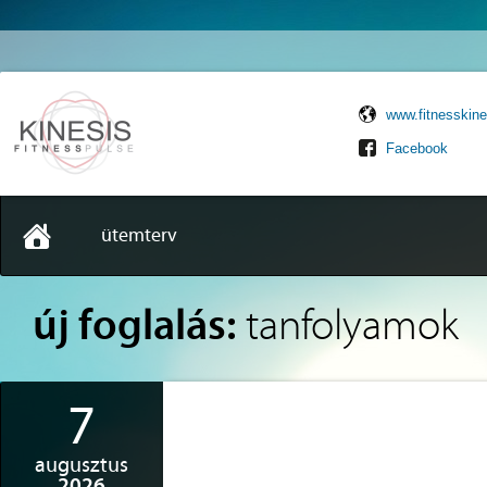
www.fitnesskine
Facebook
ütemterv
új foglalás:
tanfolyamok
7
augusztus