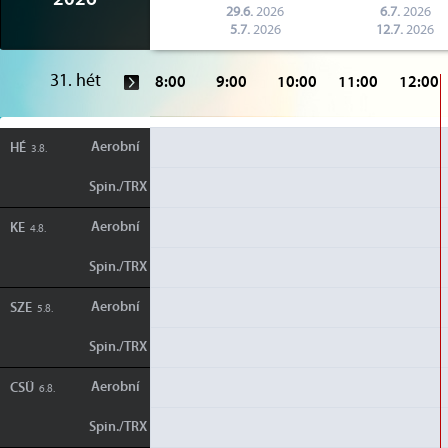
2026
29.6.
2026
6.7.
2026
5.7.
2026
12.7.
2026
31. hét
8:00
9:00
10:00
11:00
12:00
Aerobní
HÉ
3.8.
Spin./TRX
Aerobní
KE
4.8.
Spin./TRX
Aerobní
SZE
5.8.
Spin./TRX
Aerobní
CSÜ
6.8.
Spin./TRX